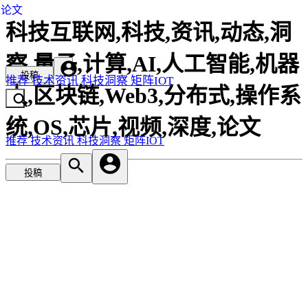
论文
科技互联网,科技,资讯,动态,洞
察,量子,计算,AI,人工智能,机器
投稿
推荐
技术资讯
科技洞察
矩阵IOT
人,区块链,Web3,分布式,操作系
统,OS,芯片,视频,深度,论文
推荐
技术资讯
科技洞察
矩阵IOT
投稿