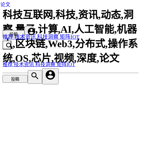
论文
科技互联网,科技,资讯,动态,洞
察,量子,计算,AI,人工智能,机器
投稿
推荐
技术资讯
科技洞察
矩阵IOT
人,区块链,Web3,分布式,操作系
统,OS,芯片,视频,深度,论文
推荐
技术资讯
科技洞察
矩阵IOT
投稿