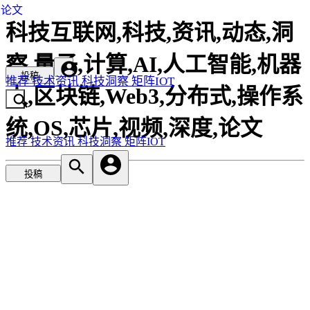
论文
科技互联网,科技,资讯,动态,洞
察,量子,计算,AI,人工智能,机器
投稿
推荐
技术资讯
科技洞察
矩阵IOT
人,区块链,Web3,分布式,操作系
统,OS,芯片,视频,深度,论文
推荐
技术资讯
科技洞察
矩阵IOT
投稿