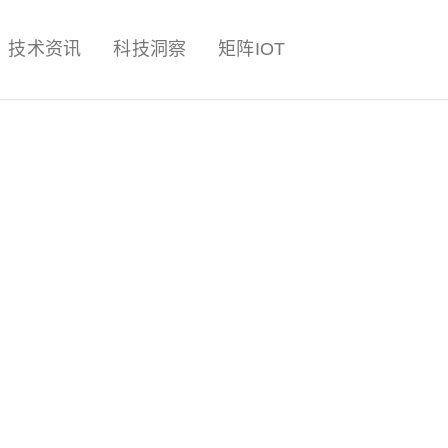
量子,计算,AI,人工智能,机器人,
技术资讯
科技洞察
矩阵IOT