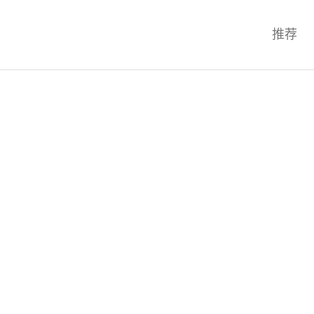
科技互联网,科技,资讯,动态,洞察,
推荐
统,OS,芯片,视频,深度,论文