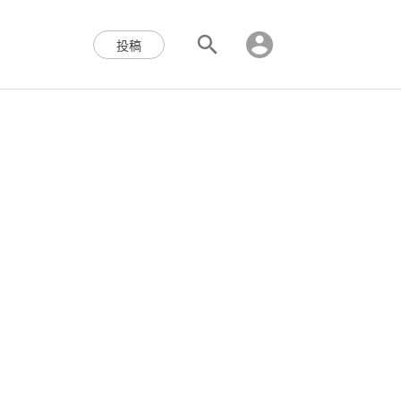
区块链,Web3,分布式,操作系
投稿