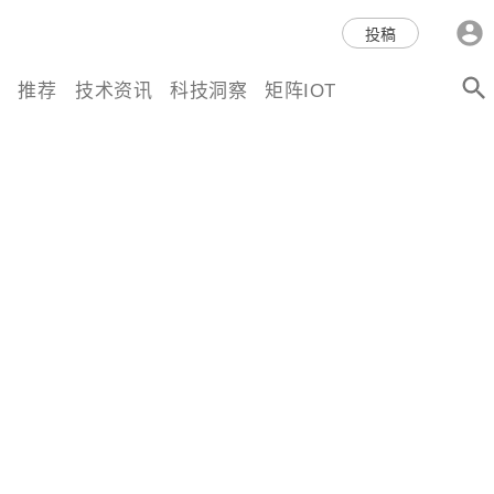
科技互联网,科技,资讯,动态,洞
投稿
察,量子,计算,AI,人工智能,机器
推荐
技术资讯
科技洞察
矩阵IOT
人,区块链,Web3,分布式,操作系
统,OS,芯片,视频,深度,论文