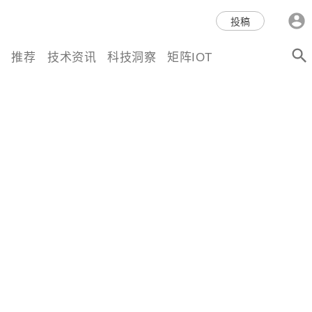
科技互联网,科技,资讯,动态,洞
投稿
察,量子,计算,AI,人工智能,机器
推荐
技术资讯
科技洞察
矩阵IOT
人,区块链,Web3,分布式,操作系
统,OS,芯片,视频,深度,论文