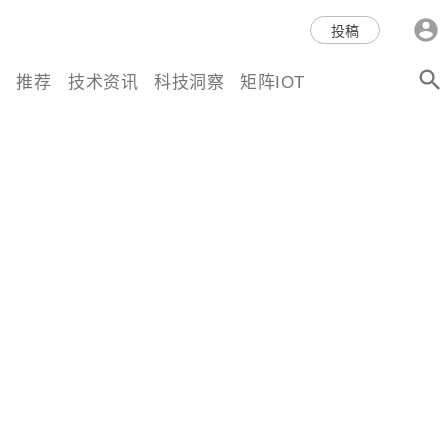
科技互联网,科技,资讯,动态,洞
投稿
察,量子,计算,AI,人工智能,机器
推荐
技术资讯
科技洞察
矩阵IOT
人,区块链,Web3,分布式,操作系
统,OS,芯片,视频,深度,论文