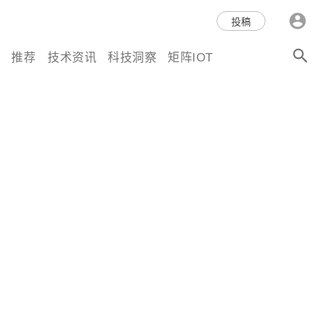
科技互联网,科技,资讯,动态,洞
投稿
察,量子,计算,AI,人工智能,机器
推荐
技术资讯
科技洞察
矩阵IOT
人,区块链,Web3,分布式,操作系
统,OS,芯片,视频,深度,论文