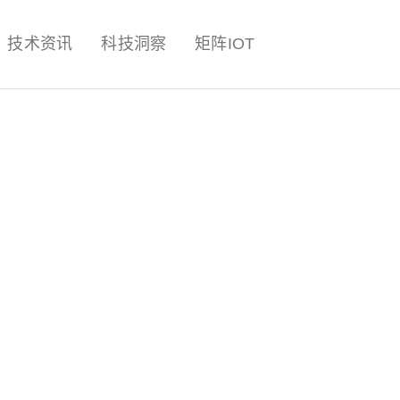
量子,计算,AI,人工智能,机器人,
技术资讯
科技洞察
矩阵IOT