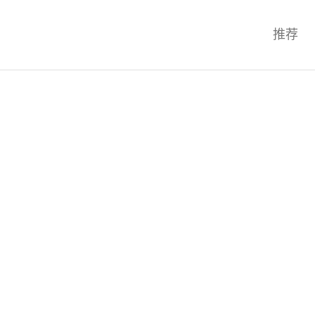
科技互联网,科技,资讯,动态,洞察,
推荐
统,OS,芯片,视频,深度,论文