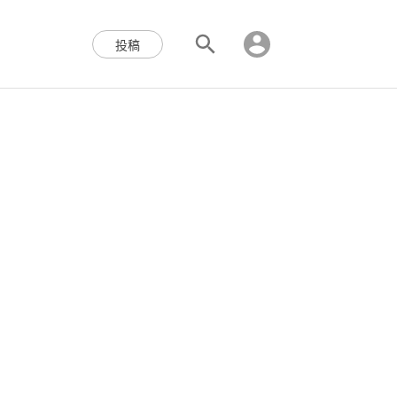
区块链,Web3,分布式,操作系
投稿