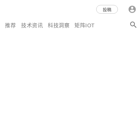
科技互联网,科技,资讯,动态,洞
投稿
察,量子,计算,AI,人工智能,机器
推荐
技术资讯
科技洞察
矩阵IOT
人,区块链,Web3,分布式,操作系
统,OS,芯片,视频,深度,论文