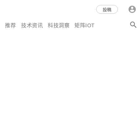
科技互联网,科技,资讯,动态,洞
投稿
察,量子,计算,AI,人工智能,机器
推荐
技术资讯
科技洞察
矩阵IOT
人,区块链,Web3,分布式,操作系
统,OS,芯片,视频,深度,论文