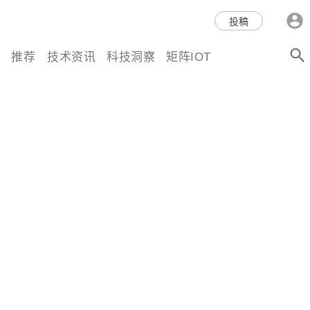
科技互联网,科技,资讯,动态,洞
投稿
察,量子,计算,AI,人工智能,机器
推荐
技术资讯
科技洞察
矩阵IOT
人,区块链,Web3,分布式,操作系
统,OS,芯片,视频,深度,论文