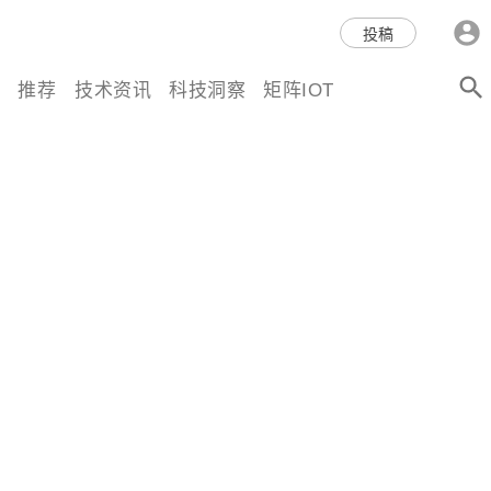
科技互联网,科技,资讯,动态,洞
投稿
察,量子,计算,AI,人工智能,机器
推荐
技术资讯
科技洞察
矩阵IOT
人,区块链,Web3,分布式,操作系
统,OS,芯片,视频,深度,论文