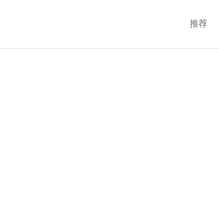
科技互联网,科技,资讯,动态,洞察,
推荐
统,OS,芯片,视频,深度,论文