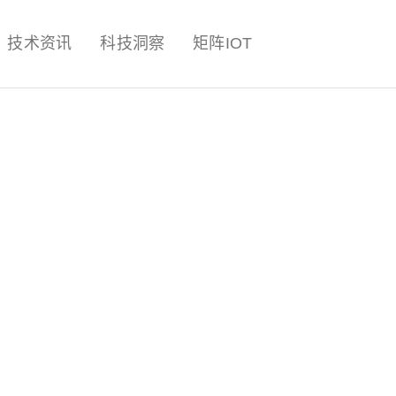
量子,计算,AI,人工智能,机器人,
技术资讯
科技洞察
矩阵IOT