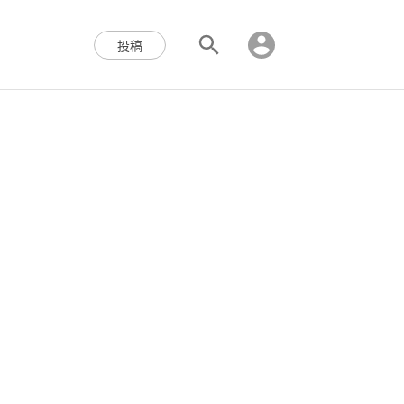
区块链,Web3,分布式,操作系
投稿