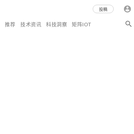
科技互联网,科技,资讯,动态,洞
投稿
察,量子,计算,AI,人工智能,机器
推荐
技术资讯
科技洞察
矩阵IOT
人,区块链,Web3,分布式,操作系
统,OS,芯片,视频,深度,论文