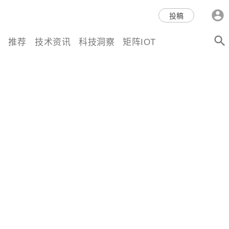
科技互联网,科技,资讯,动态,洞
投稿
察,量子,计算,AI,人工智能,机器
推荐
技术资讯
科技洞察
矩阵IOT
人,区块链,Web3,分布式,操作系
统,OS,芯片,视频,深度,论文