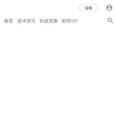
科技互联网,科技,资讯,动态,洞
投稿
察,量子,计算,AI,人工智能,机器
推荐
技术资讯
科技洞察
矩阵IOT
人,区块链,Web3,分布式,操作系
统,OS,芯片,视频,深度,论文