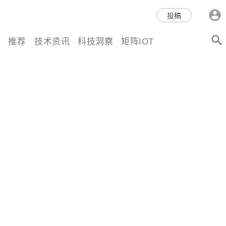
科技互联网,科技,资讯,动态,洞
投稿
察,量子,计算,AI,人工智能,机器
推荐
技术资讯
科技洞察
矩阵IOT
人,区块链,Web3,分布式,操作系
统,OS,芯片,视频,深度,论文