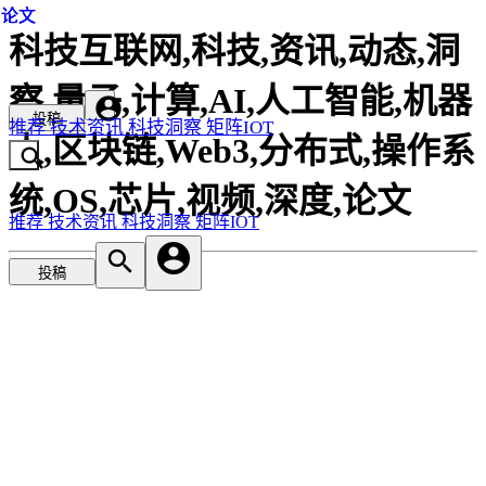
论文
论文
论文
科技互联网,科技,资讯,动态,洞
察,量子,计算,AI,人工智能,机器
投稿
推荐
技术资讯
科技洞察
矩阵IOT
人,区块链,Web3,分布式,操作系
统,OS,芯片,视频,深度,论文
推荐
技术资讯
科技洞察
矩阵IOT
投稿