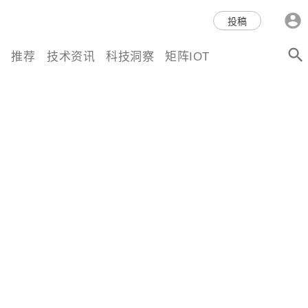
科技互联网,科技,资讯,动态,洞
投稿
察,量子,计算,AI,人工智能,机器
推荐
技术资讯
科技洞察
矩阵IOT
人,区块链,Web3,分布式,操作系
统,OS,芯片,视频,深度,论文