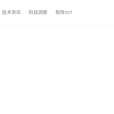
量子,计算,AI,人工智能,机器人,
技术资讯
科技洞察
矩阵IOT