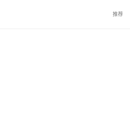
科技互联网,科技,资讯,动态,洞察,
推荐
统,OS,芯片,视频,深度,论文