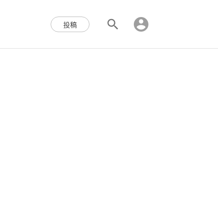
区块链,Web3,分布式,操作系
投稿