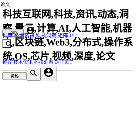
论文
科技互联网,科技,资讯,动态,洞
察,量子,计算,AI,人工智能,机器
投稿
推荐
技术资讯
科技洞察
矩阵IOT
人,区块链,Web3,分布式,操作系
统,OS,芯片,视频,深度,论文
推荐
技术资讯
科技洞察
矩阵IOT
投稿