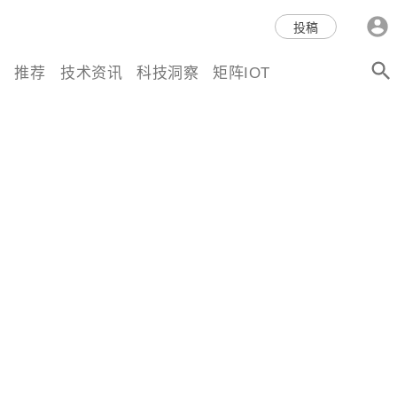
科技互联网,科技,资讯,动态,洞
投稿
察,量子,计算,AI,人工智能,机器
推荐
技术资讯
科技洞察
矩阵IOT
人,区块链,Web3,分布式,操作系
统,OS,芯片,视频,深度,论文