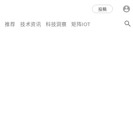
科技互联网,科技,资讯,动态,洞
投稿
察,量子,计算,AI,人工智能,机器
推荐
技术资讯
科技洞察
矩阵IOT
人,区块链,Web3,分布式,操作系
统,OS,芯片,视频,深度,论文