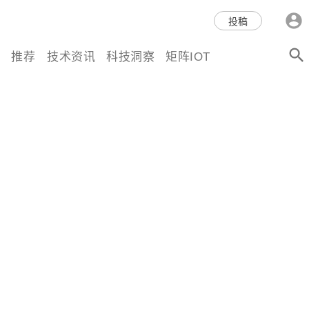
科技互联网,科技,资讯,动态,洞
投稿
察,量子,计算,AI,人工智能,机器
推荐
技术资讯
科技洞察
矩阵IOT
人,区块链,Web3,分布式,操作系
统,OS,芯片,视频,深度,论文