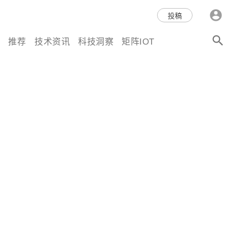
科技互联网,科技,资讯,动态,洞
投稿
察,量子,计算,AI,人工智能,机器
推荐
技术资讯
科技洞察
矩阵IOT
人,区块链,Web3,分布式,操作系
统,OS,芯片,视频,深度,论文