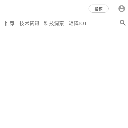
科技互联网,科技,资讯,动态,洞
投稿
察,量子,计算,AI,人工智能,机器
推荐
技术资讯
科技洞察
矩阵IOT
人,区块链,Web3,分布式,操作系
统,OS,芯片,视频,深度,论文