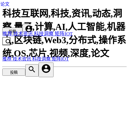
论文
科技互联网,科技,资讯,动态,洞
察,量子,计算,AI,人工智能,机器
投稿
推荐
技术资讯
科技洞察
矩阵IOT
人,区块链,Web3,分布式,操作系
统,OS,芯片,视频,深度,论文
推荐
技术资讯
科技洞察
矩阵IOT
投稿