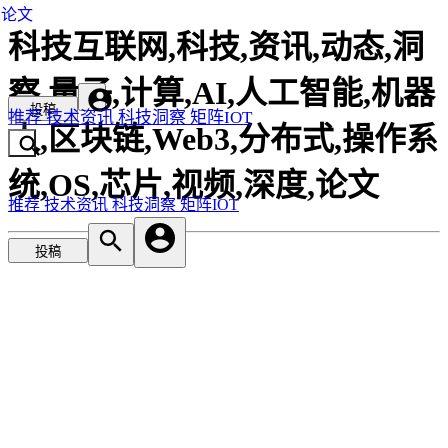
论文
科技互联网,科技,资讯,动态,洞
察,量子,计算,AI,人工智能,机器
投稿
推荐
技术资讯
科技洞察
矩阵IOT
人,区块链,Web3,分布式,操作系
统,OS,芯片,视频,深度,论文
推荐
技术资讯
科技洞察
矩阵IOT
投稿