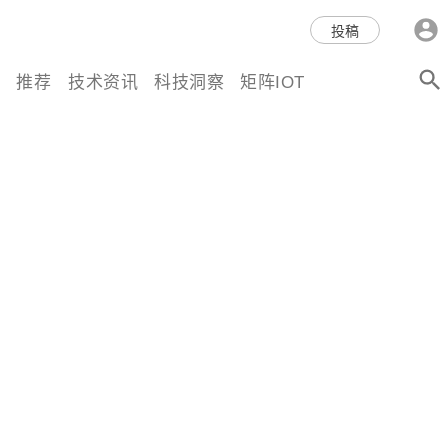
科技互联网,科技,资讯,动态,洞
投稿
察,量子,计算,AI,人工智能,机器
推荐
技术资讯
科技洞察
矩阵IOT
人,区块链,Web3,分布式,操作系
统,OS,芯片,视频,深度,论文