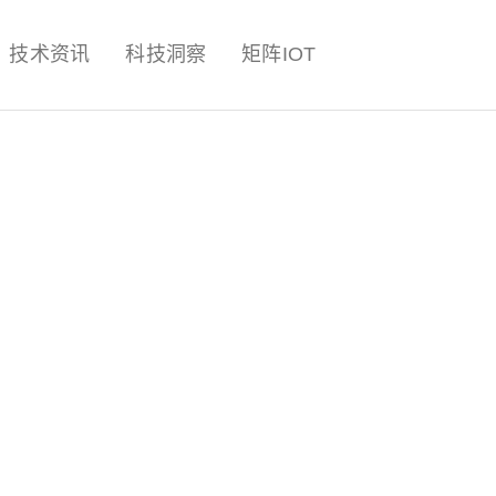
量子,计算,AI,人工智能,机器人,
技术资讯
科技洞察
矩阵IOT