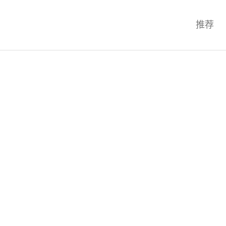
科技互联网,科技,资讯,动态,洞察,
推荐
统,OS,芯片,视频,深度,论文