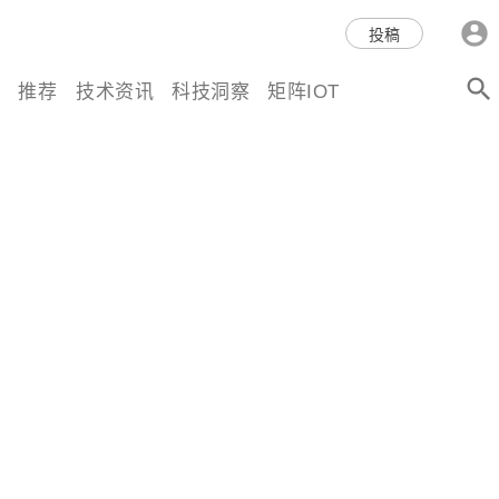
科技互联网,科技,资讯,动态,洞
投稿
察,量子,计算,AI,人工智能,机器
推荐
技术资讯
科技洞察
矩阵IOT
人,区块链,Web3,分布式,操作系
统,OS,芯片,视频,深度,论文