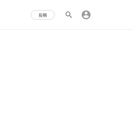
区块链,Web3,分布式,操作系
投稿