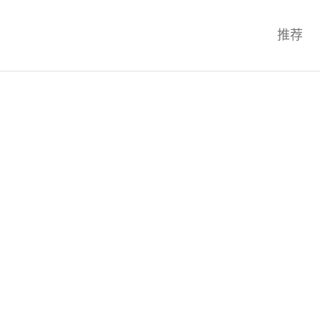
科技互联网,科技,资讯,动态,洞察,
推荐
统,OS,芯片,视频,深度,论文