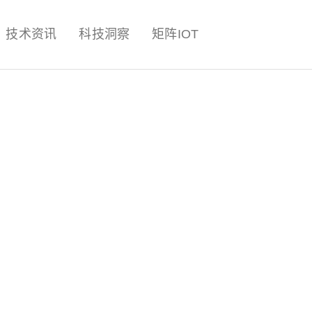
量子,计算,AI,人工智能,机器人,
技术资讯
科技洞察
矩阵IOT