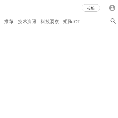
科技互联网,科技,资讯,动态,洞
投稿
察,量子,计算,AI,人工智能,机器
推荐
技术资讯
科技洞察
矩阵IOT
人,区块链,Web3,分布式,操作系
统,OS,芯片,视频,深度,论文