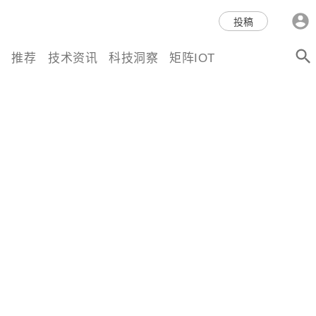
科技互联网,科技,资讯,动态,洞
投稿
察,量子,计算,AI,人工智能,机器
推荐
技术资讯
科技洞察
矩阵IOT
人,区块链,Web3,分布式,操作系
统,OS,芯片,视频,深度,论文