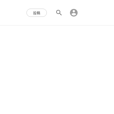
区块链,Web3,分布式,操作系
投稿