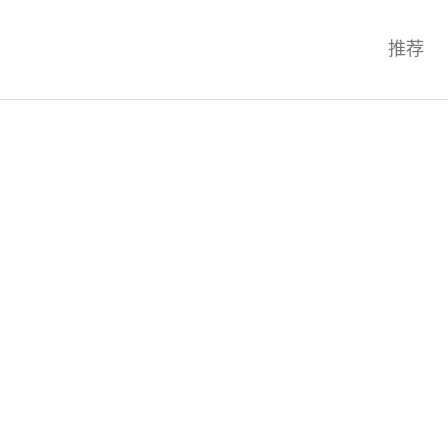
科技互联网,科技,资讯,动态,洞察,
推荐
统,OS,芯片,视频,深度,论文