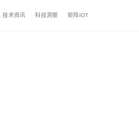
量子,计算,AI,人工智能,机器人,
技术资讯
科技洞察
矩阵IOT