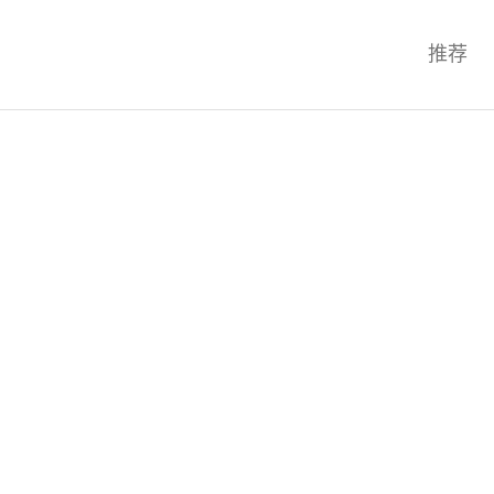
科技互联网,科技,资讯,动态,洞察,
推荐
统,OS,芯片,视频,深度,论文