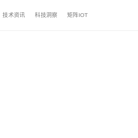
量子,计算,AI,人工智能,机器人,
技术资讯
科技洞察
矩阵IOT