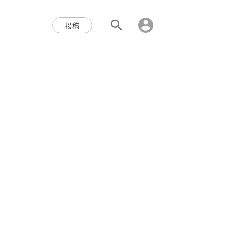
区块链,Web3,分布式,操作系
投稿