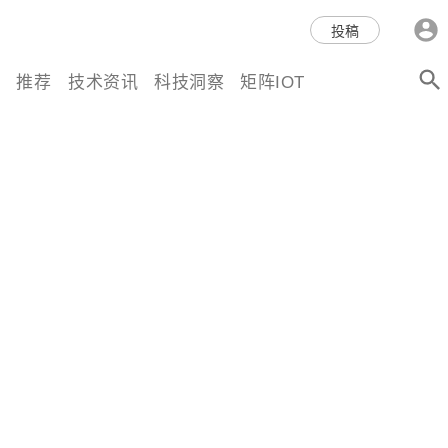
科技互联网,科技,资讯,动态,洞
投稿
察,量子,计算,AI,人工智能,机器
推荐
技术资讯
科技洞察
矩阵IOT
人,区块链,Web3,分布式,操作系
统,OS,芯片,视频,深度,论文