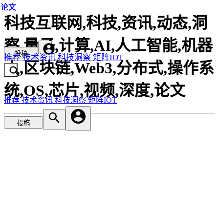
论文
论文
论文
科技互联网,科技,资讯,动态,洞
察,量子,计算,AI,人工智能,机器
投稿
推荐
技术资讯
科技洞察
矩阵IOT
人,区块链,Web3,分布式,操作系
统,OS,芯片,视频,深度,论文
推荐
技术资讯
科技洞察
矩阵IOT
投稿