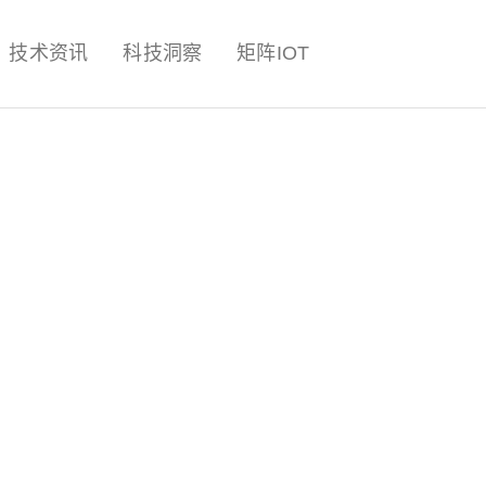
量子,计算,AI,人工智能,机器人,
技术资讯
科技洞察
矩阵IOT