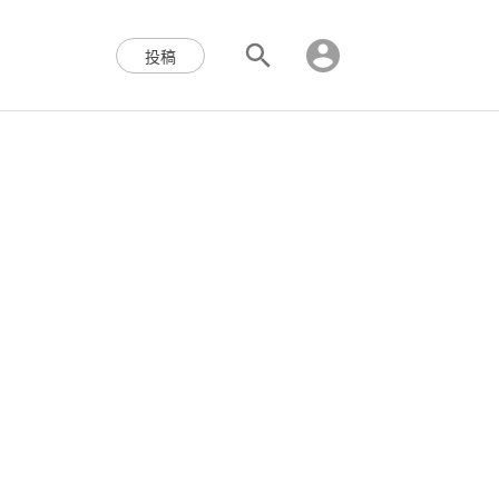
区块链,Web3,分布式,操作系
投稿