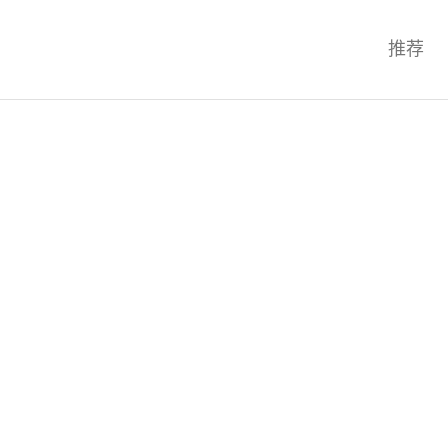
科技互联网,科技,资讯,动态,洞察,
推荐
统,OS,芯片,视频,深度,论文