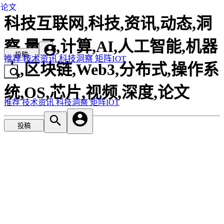
论文
科技互联网,科技,资讯,动态,洞
察,量子,计算,AI,人工智能,机器
投稿
推荐
技术资讯
科技洞察
矩阵IOT
人,区块链,Web3,分布式,操作系
统,OS,芯片,视频,深度,论文
推荐
技术资讯
科技洞察
矩阵IOT
投稿