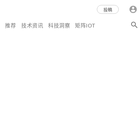
科技互联网,科技,资讯,动态,洞
投稿
察,量子,计算,AI,人工智能,机器
推荐
技术资讯
科技洞察
矩阵IOT
人,区块链,Web3,分布式,操作系
统,OS,芯片,视频,深度,论文