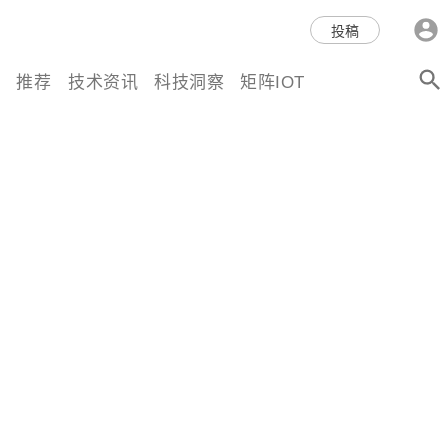
科技互联网,科技,资讯,动态,洞
投稿
察,量子,计算,AI,人工智能,机器
推荐
技术资讯
科技洞察
矩阵IOT
人,区块链,Web3,分布式,操作系
统,OS,芯片,视频,深度,论文