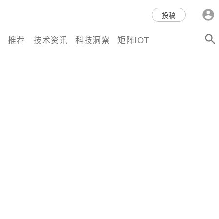
科技互联网,科技,资讯,动态,洞
投稿
察,量子,计算,AI,人工智能,机器
推荐
技术资讯
科技洞察
矩阵IOT
人,区块链,Web3,分布式,操作系
统,OS,芯片,视频,深度,论文