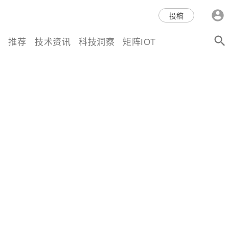
科技互联网,科技,资讯,动态,洞
投稿
察,量子,计算,AI,人工智能,机器
推荐
技术资讯
科技洞察
矩阵IOT
人,区块链,Web3,分布式,操作系
统,OS,芯片,视频,深度,论文