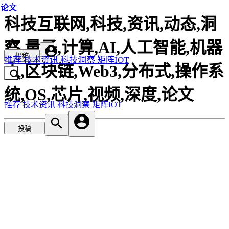
论文
论文
论文
科技互联网,科技,资讯,动态,洞
察,量子,计算,AI,人工智能,机器
投稿
推荐
技术资讯
科技洞察
矩阵IOT
人,区块链,Web3,分布式,操作系
统,OS,芯片,视频,深度,论文
推荐
技术资讯
科技洞察
矩阵IOT
投稿