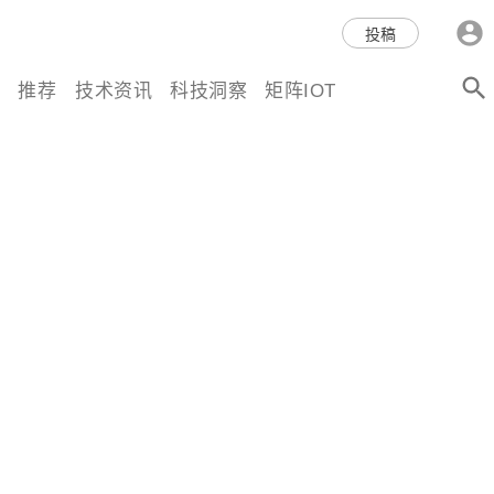
科技互联网,科技,资讯,动态,洞
投稿
察,量子,计算,AI,人工智能,机器
推荐
技术资讯
科技洞察
矩阵IOT
人,区块链,Web3,分布式,操作系
统,OS,芯片,视频,深度,论文