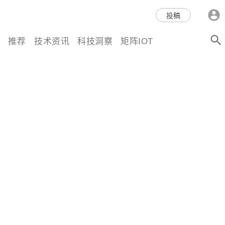
科技互联网,科技,资讯,动态,洞
投稿
察,量子,计算,AI,人工智能,机器
推荐
技术资讯
科技洞察
矩阵IOT
人,区块链,Web3,分布式,操作系
统,OS,芯片,视频,深度,论文