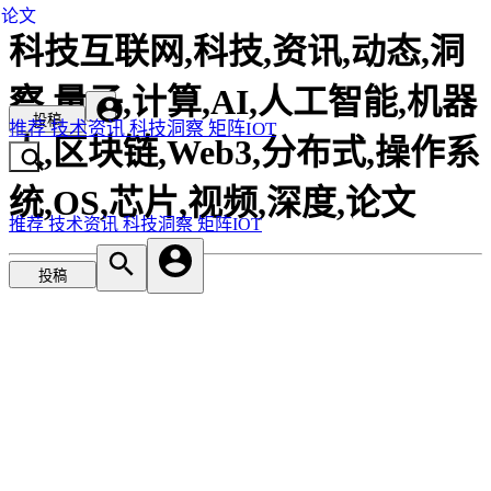
论文
科技互联网,科技,资讯,动态,洞
察,量子,计算,AI,人工智能,机器
投稿
推荐
技术资讯
科技洞察
矩阵IOT
人,区块链,Web3,分布式,操作系
统,OS,芯片,视频,深度,论文
推荐
技术资讯
科技洞察
矩阵IOT
投稿