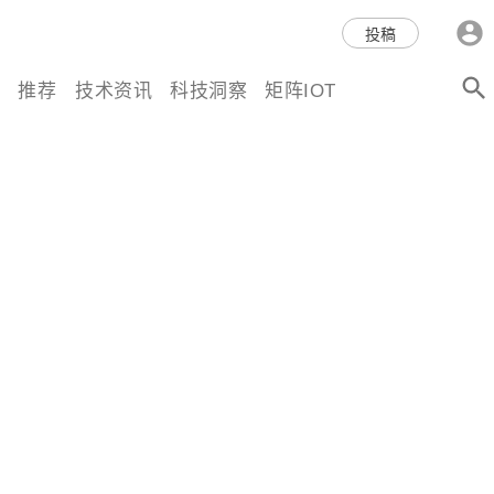
科技互联网,科技,资讯,动态,洞
投稿
察,量子,计算,AI,人工智能,机器
推荐
技术资讯
科技洞察
矩阵IOT
人,区块链,Web3,分布式,操作系
统,OS,芯片,视频,深度,论文